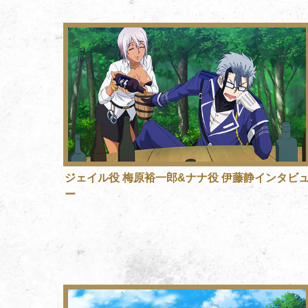
ジェイル役 梅原裕一郎&ナナ役 伊藤静インタビ
ー