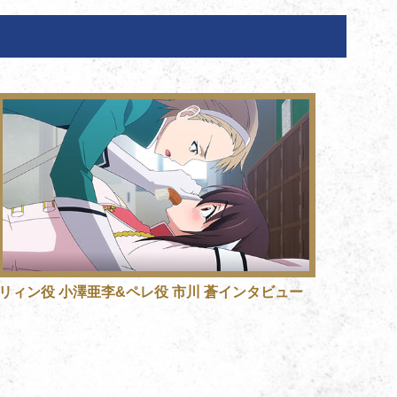
リィン役 小澤亜李&ペレ役 市川 蒼インタビュー