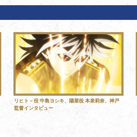
リヒト－役 中島ヨシキ、陽菜役 本泉莉奈、神戸
監督インタビュー