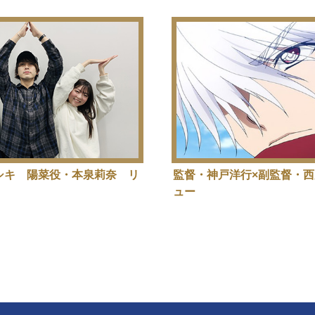
シキ 陽菜役・本泉莉奈 リ
監督・神戸洋行×副監督・
ュー