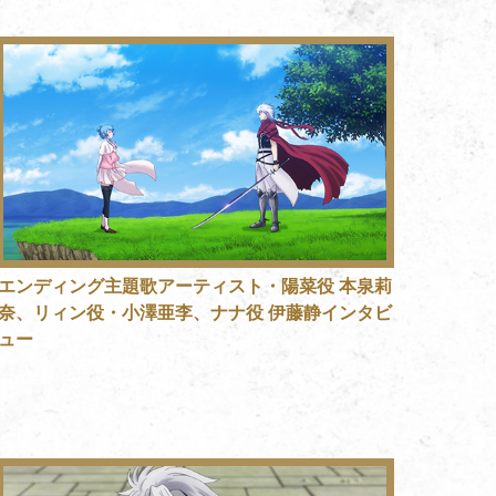
エンディング主題歌アーティスト・陽菜役 本泉莉
奈、リィン役・小澤亜李、ナナ役 伊藤静インタビ
ュー