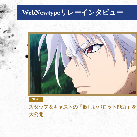
WebNewtypeリレーインタビュー
NEW!
スタッフ＆キャストの「欲しいバロット能力」を
大公開！