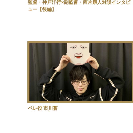
監督・神戸洋行×副監督・西片康人対談インタビ
ュー【後編】
ペレ役 市川蒼