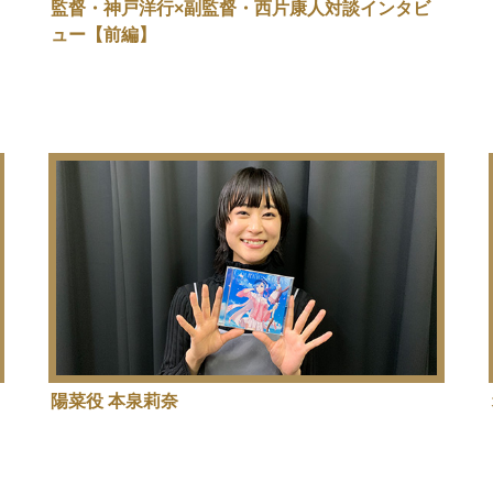
監督・神戸洋行×副監督・西片康人対談インタビ
ュー【前編】
陽菜役 本泉莉奈